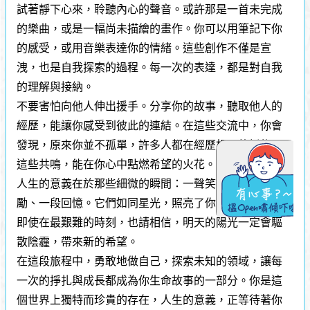
試著靜下心來，聆聽內心的聲音。或許那是一首未完成
的樂曲，或是一幅尚未描繪的畫作。你可以用筆記下你
的感受，或用音樂表達你的情緒。這些創作不僅是宣
洩，也是自我探索的過程。每一次的表達，都是對自我
的理解與接納。
不要害怕向他人伸出援手。分享你的故事，聽取他人的
經歷，能讓你感受到彼此的連結。在這些交流中，你會
發現，原來你並不孤單，許多人都在經歷相似的掙扎。
這些共鳴，能在你心中點燃希望的火花。
人生的意義在於那些細微的瞬間：一聲笑語、一句鼓
勵、一段回憶。它們如同星光，照亮了你前行的道路。
即使在最艱難的時刻，也請相信，明天的陽光一定會驅
散陰霾，帶來新的希望。
在這段旅程中，勇敢地做自己，探索未知的領域，讓每
一次的掙扎與成長都成為你生命故事的一部分。你是這
個世界上獨特而珍貴的存在，人生的意義，正等待著你