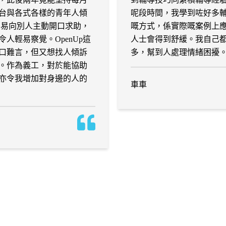
台與各式各樣的青年人傾
呢段時間，我學到咗好多
不易向別人主動開口求助，
嘅方式，係實際嘅案例上
人輕易察覺。OpenUp這
人士會得到舒緩。我自己
口難言，但又想找人傾訴
多，幫到人處理情緒困擾
。作為義工，對於能協助
亦令我增加對身邊的人的
車車