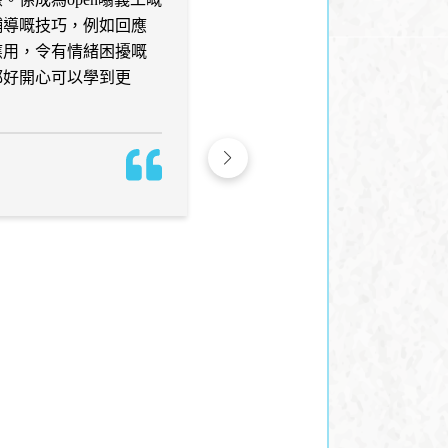
輔導嘅技巧，例如回應
路、你講錯一句嘢就影響人一
應用，令有情緒困擾嘅
講真...你估我自己唔驚咩...
都好開心可以學到更
不過驚還驚，知道有當值社工
。
盾之後我都一步步克服咗我嘅
次當值嘅debriefing當做一
自己睇嘢嘅盲點、偏見、同未
獲益良多。加上文職同事熱情
排、為義工組織嘅各項活動、
時不失可愛嘅"愛的呼喚"電郵
口罩等等，令OpenUp 成為
面，我認為自己最似服務使用
王仲勳