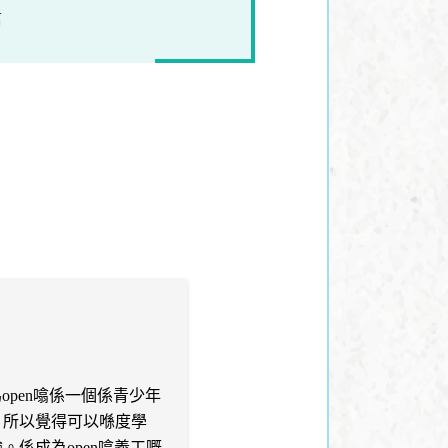
信
open噏係一個係青少年
每當我同身邊嘅人介紹OpenU
，所以覺得可以喺度學
崗位，佢地除咗讚個project
。係成為open噏義工嘅
嘅不外乎係：你唔好點條黑路