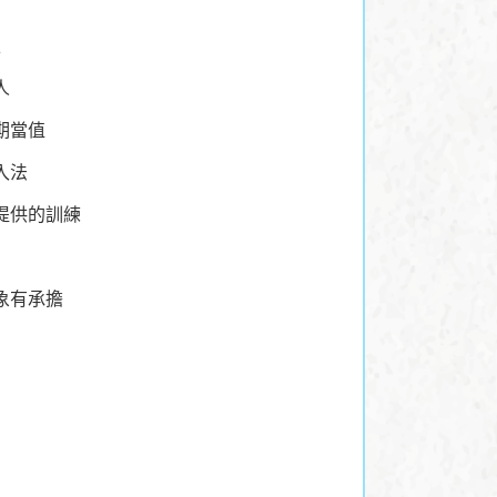
上
人
期當值
入法
提供的訓練
象有承擔