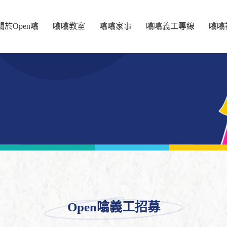
關於Open噏
噏噏教室
噏噏家事
噏噏義工專線
噏噏
Open噏義工招募