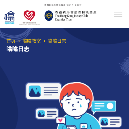
首页
噏噏教室
噏噏日志
噏噏日志