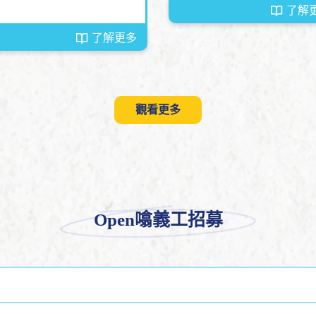
命只輕若微塵，毫無意義？
了解
臨，孤獨的感覺便如潮水般
來，讓你無法呼吸。然而，
了解更多
記住，即使在最深的黑暗
，也有一絲光芒在等待著你
發掘。
觀看更多
Open噏義工招募