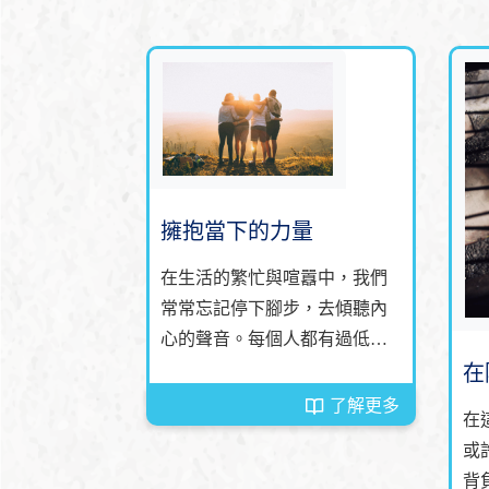
擁抱當下的力量
在生活的繁忙與喧囂中，我們
常常忘記停下腳步，去傾聽內
心的聲音。每個人都有過低谷
時刻，那些讓我們感到孤獨與
在
無助的日子。然而，正是這些
了解更多
在
挑戰塑造了我們的靈魂，讓我
或
們更加堅韌。當你感到沮喪
背