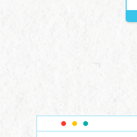
時，試著告訴自己：這一切都
降
是過程的一部分，這不代表你
湧
失去了希望。
請
中
去