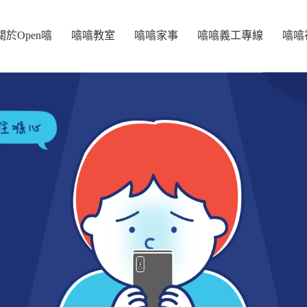
關於Open噏
噏噏教室
噏噏家事
噏噏義工專線
噏噏