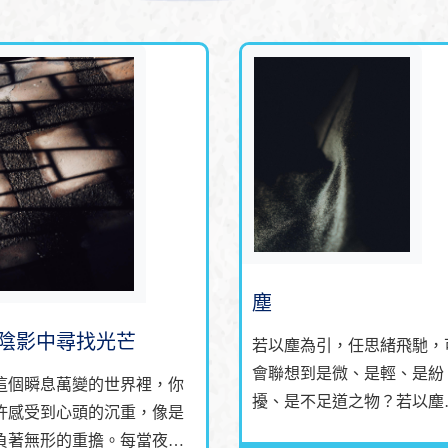
塵
陰影中尋找光芒
若以塵為引，任思緒飛馳，
會聯想到是微、是輕、是紛
這個瞬息萬變的世界裡，你
擾、是不足道之物？若以塵
許感受到心頭的沉重，像是
念，可曾在耳畔響起嘆息，
負著無形的重擔。每當夜幕