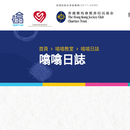
首頁
噏噏教室
噏噏日誌
噏噏日誌