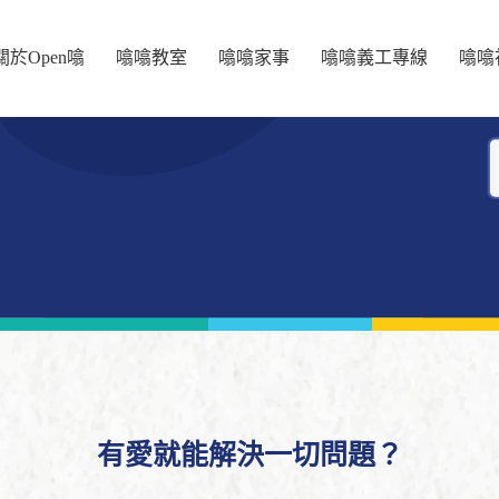
關於Open噏
噏噏教室
噏噏家事
噏噏義工專線
噏噏
有愛就能解決一切問題？