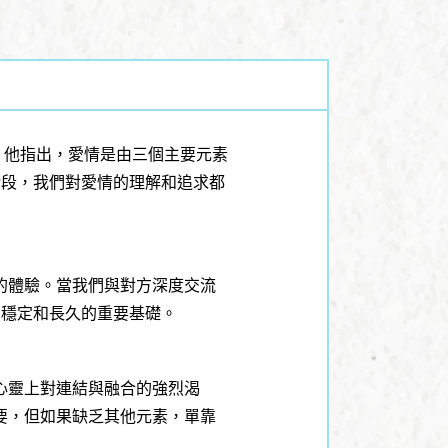
框架。他指出，愛情是由三個主要元素
同人生階段，我們對愛情的理解和追求都
的體驗。當我們與對方深度交流
情中穩定和長久的重要基礎。
心靈上對連結與融合的強烈渴
要，但如果缺乏其他元素，單靠