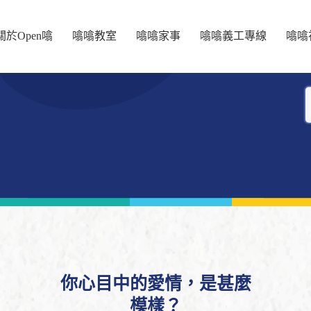
關於Open噏
噏噏教室
噏噏家事
噏噏義工專線
噏噏
你心目中的愛情，是甚麼
模樣？