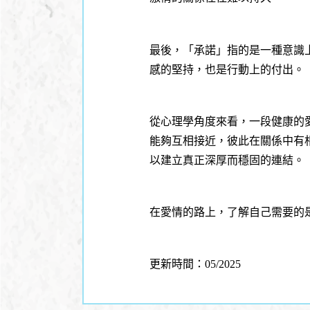
最後，「承諾」指的是一種意識
感的堅持，也是行動上的付出。
從心理學角度來看，一段健康的
能夠互相接近，彼此在關係中有
以建立真正深厚而穩固的連結。
在愛情的路上，了解自己需要的
更新時間：05/2025