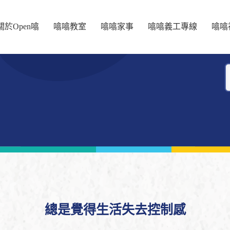
關於Open噏
噏噏教室
噏噏家事
噏噏義工專線
噏噏
總是覺得生活失去控制感