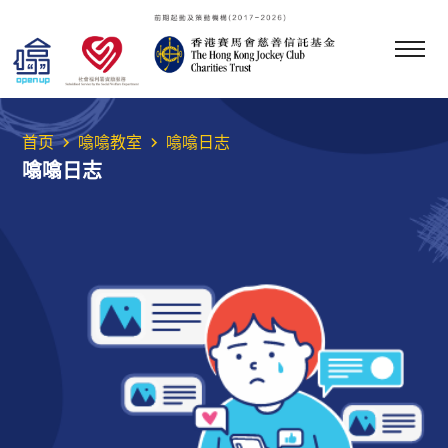
首页
噏噏教室
噏噏日志
噏噏日志